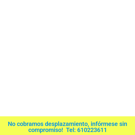
No cobramos desplazamiento, infórmese sin
compromiso! Tel: 610223611